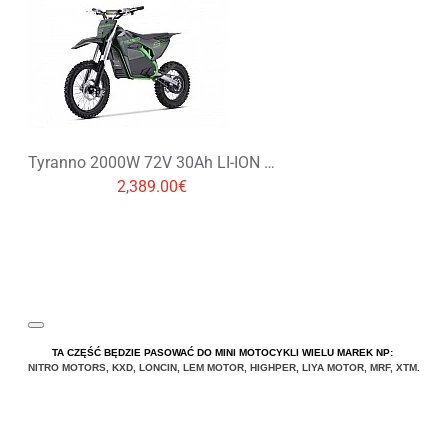
Tyranno 2000W 72V 30Ah LI-ION Elektryczny Cross, Pit Bike 19/16
2,389.00€
TA CZĘŚĆ BĘDZIE PASOWAĆ DO MINI MOTOCYKLI WIELU MAREK NP:
NITRO MOTORS
,
KXD
,
LONCIN
,
LEM MOTOR
,
HIGHPER
,
LIYA
MOTOR
,
MRF
,
XTM
.