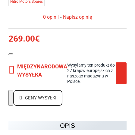
Nitro Motors Spares
0 opinii
-
Napisz opinię
269.00€
Wysyłamy ten produkt do
MIĘDZYNARODOWA
27 krajów europejskich z
WYSYŁKA
naszego magazynu w
Polsce.
CENY WYSYŁKI
OPIS