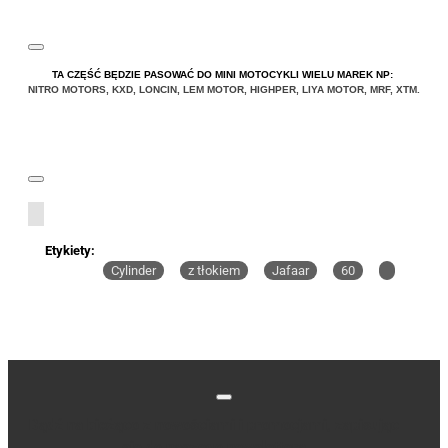
Uwaga:
HTML nie jest przetłumaczalny!
TA CZĘŚĆ BĘDZIE PASOWAĆ DO MINI MOTOCYKLI WIELU MAREK NP:
NITRO MOTORS
,
KXD
,
LONCIN
,
LEM MOTOR
,
HIGHPER
,
LIYA
MOTOR
,
MRF
,
XTM
.
Ocena
Ocena
Zły
Dobry
KONTYNUUJ
Etykiety:
Cylinder
z tłokiem
Jafaar
60
Bądź na bieżąco z nowościami i promocjami, zapisując
się do naszego newslettera