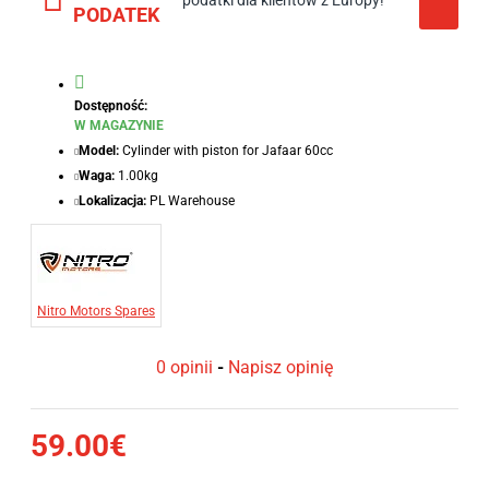
podatki dla klientów z Europy!
PODATEK
Dostępność:
W MAGAZYNIE
Model:
Cylinder with piston for Jafaar 60cc
Waga:
1.00kg
Lokalizacja:
PL Warehouse
Nitro Motors Spares
0 opinii
-
Napisz opinię
59.00€