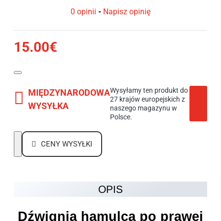
0 opinii
-
Napisz opinię
15.00€
Wysyłamy ten produkt do
MIĘDZYNARODOWA
27 krajów europejskich z
WYSYŁKA
naszego magazynu w
Polsce.
CENY WYSYŁKI
OPIS
Dźwignia hamulca po prawej