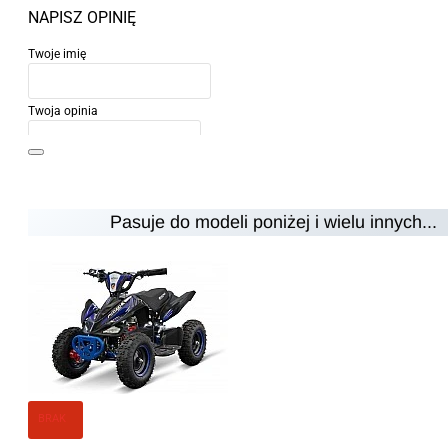
NAPISZ OPINIĘ
Twoje imię
Twoja opinia
Pasuje do modeli poniżej i wielu innych...
Uwaga:
HTML nie jest przetłumaczalny!
Ocena
Ocena
Zły
Dobry
KONTYNUUJ
BRAK