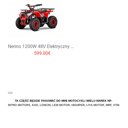
Nerino 1200W 48V Elektryczny Quad Opony XL
599.00€
TA CZĘŚĆ BĘDZIE PASOWAĆ DO MINI MOTOCYKLI WIELU MAREK NP:
NITRO MOTORS
,
KXD
,
LONCIN
,
LEM MOTOR
,
HIGHPER
,
LIYA
MOTOR
,
MRF
,
XTM
.