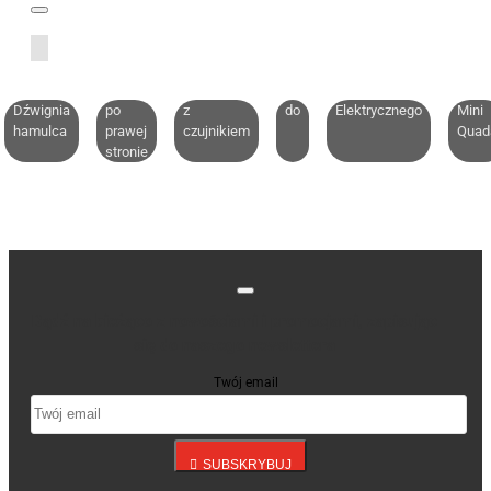
Dźwignia
po
z
do
Elektrycznego
Mini
hamulca
prawej
czujnikiem
Quad
stronie
Bądź na bieżąco z nowościami i promocjami, zapisując
się do naszego newslettera
Twój email
SUBSKRYBUJ