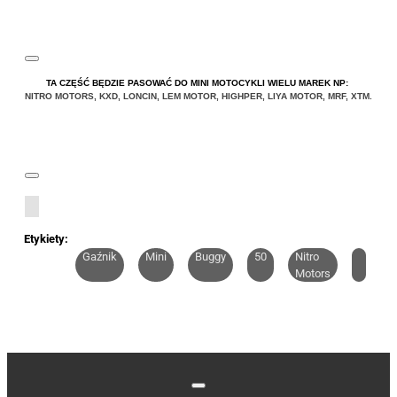
TA CZĘŚĆ BĘDZIE PASOWAĆ DO MINI MOTOCYKLI WIELU MAREK NP:
NITRO MOTORS
,
KXD
,
LONCIN
,
LEM MOTOR
,
HIGHPER
,
LIYA
MOTOR
,
MRF
,
XTM
.
Etykiety:
Gaźnik
Mini
Buggy
50
Nitro
Motors