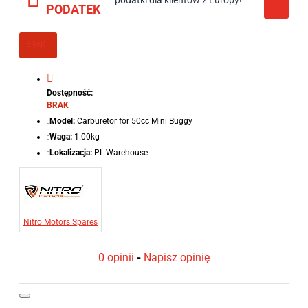
podatki dla klientów z Europy!
PODATEK
BRAK
Dostępność:
BRAK
Model:
Carburetor for 50cc Mini Buggy
Waga:
1.00kg
Lokalizacja:
PL Warehouse
Nitro Motors Spares
0 opinii
-
Napisz opinię