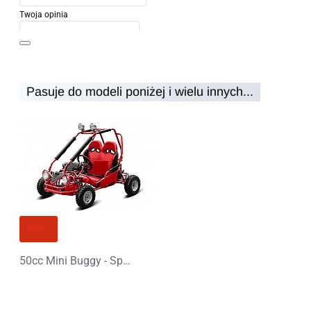
Twoja opinia
Pasuje do modeli poniżej i wielu innych...
Uwaga:
HTML nie jest przetłumaczalny!
Ocena
Ocena
Zły
Dobry
KONTYNUUJ
BRAK
50cc Mini Buggy - Spalinowy Buggy dla dziecka