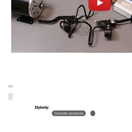
Etykiety:
Gniazdo zasilania