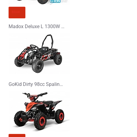
BRAK
Madox Deluxe L 1300W 48V Li-Ion Elektryczny Quad
GoKid Dirty 98cc Spalinowy Buggy dla dziecka