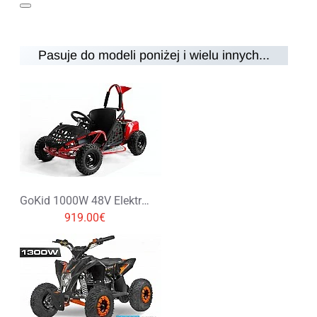
Pasuje do modeli poniżej i wielu innych...
Uwaga:
HTML nie jest przetłumaczalny!
Ocena
Ocena
Zły
Dobry
KONTYNUUJ
GoKid 1000W 48V Elektryczny Buggy dla Dziecka
919.00€