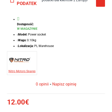
podatki dla klientów z Europy!
PODATEK
Dostępność:
W MAGAZYNIE
Model:
Power socket
Waga:
0.10kg
Lokalizacja:
PL Warehouse
Nitro Motors Spares
0 opinii
-
Napisz opinię
12.00€