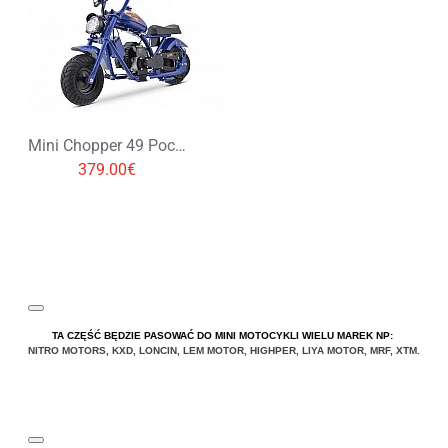
Mini Chopper 49 Pocket Bike
379.00€
TA CZĘŚĆ BĘDZIE PASOWAĆ DO MINI MOTOCYKLI WIELU MAREK NP:
NITRO MOTORS
,
KXD
,
LONCIN
,
LEM MOTOR
,
HIGHPER
,
LIYA
MOTOR
,
MRF
,
XTM
.