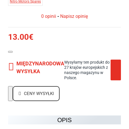
Nitro Motors Spares
0 opinii
-
Napisz opinię
13.00€
Wysyłamy ten produkt do
MIĘDZYNARODOWA
27 krajów europejskich z
WYSYŁKA
naszego magazynu w
Polsce.
CENY WYSYŁKI
OPIS