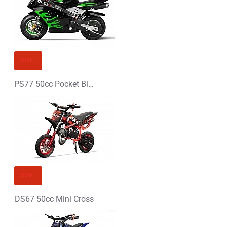
Ocena
Zły
Dobry
KONTYNUUJ
BRAK
PS77 50cc Pocket Bike Mini Ścigacz
BRAK
DS67 50cc Mini Cross