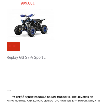
999.00€
BRAK
Replay GS S7-A Sport 125 Spalinowy Midi Quad
TA CZĘŚĆ BĘDZIE PASOWAĆ DO MINI MOTOCYKLI WIELU MAREK NP:
NITRO MOTORS
,
KXD
,
LONCIN
,
LEM MOTOR
,
HIGHPER
,
LIYA
MOTOR
,
MRF
,
XTM
.