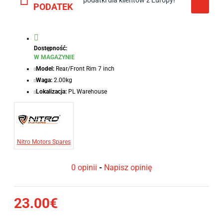
podatki dla klientów z Europy!
PODATEK
Dostępność:
W MAGAZYNIE
Model:
Rear/Front Rim 7 inch
Waga:
2.00kg
Lokalizacja:
PL Warehouse
Nitro Motors Spares
0 opinii
-
Napisz opinię
23.00€