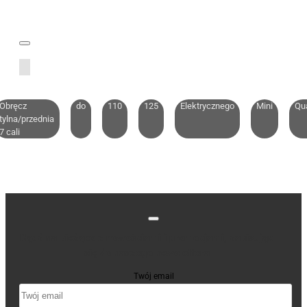
Obręcz
do
110
125
Elektrycznego
Mini
Qu
tylna/przednia
7 cali
Bądź na bieżąco z nowościami i promocjami, zapisując
się do naszego newslettera
Twój email