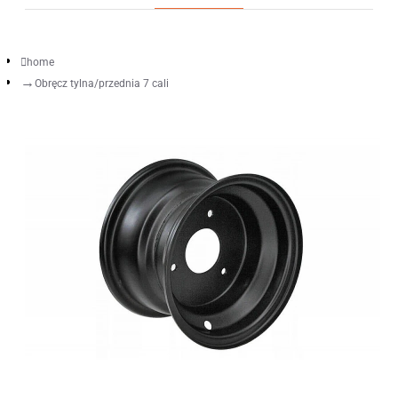
home
Obręcz tylna/przednia 7 cali