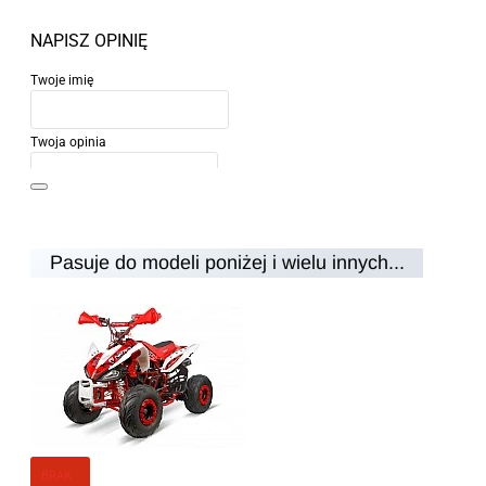
NAPISZ OPINIĘ
Twoje imię
Twoja opinia
Pasuje do modeli poniżej i wielu innych...
Uwaga:
HTML nie jest przetłumaczalny!
Ocena
Ocena
Zły
Dobry
KONTYNUUJ
BRAK