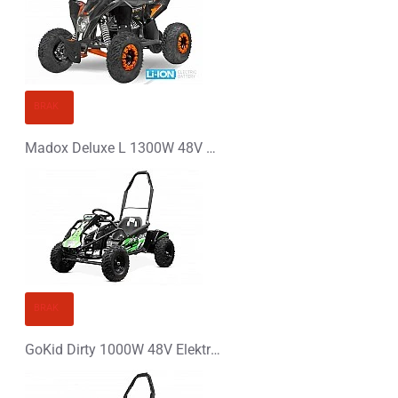
Ocena
Zły
Dobry
KONTYNUUJ
BRAK
Madox Deluxe L 1300W 48V Li-Ion Elektryczny Quad
BRAK
GoKid Dirty 1000W 48V Elektryczny Buggy dla Dziecka