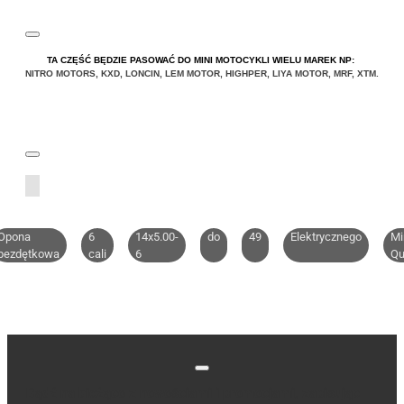
TA CZĘŚĆ BĘDZIE PASOWAĆ DO MINI MOTOCYKLI WIELU MAREK NP:
NITRO MOTORS
,
KXD
,
LONCIN
,
LEM MOTOR
,
HIGHPER
,
LIYA
MOTOR
,
MRF
,
XTM
.
Opona
6
14x5.00-
do
49
Elektrycznego
Mi
bezdętkowa
cali
6
Qu
Bądź na bieżąco z nowościami i promocjami, zapisując