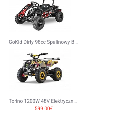
GoKid Dirty 98cc Spalinowy Buggy dla dziecka
Torino 1200W 48V Elektryczny Quad Kolory Graffiti Duże Opony
599.00€