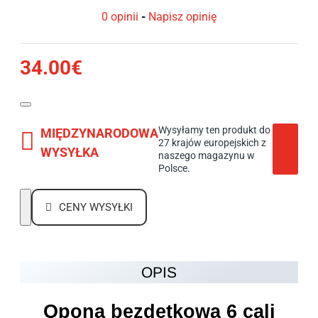
0 opinii
-
Napisz opinię
34.00€
Wysyłamy ten produkt do
MIĘDZYNARODOWA
27 krajów europejskich z
WYSYŁKA
naszego magazynu w
Polsce.
CENY WYSYŁKI
OPIS
Opona bezdętkowa 6 cali