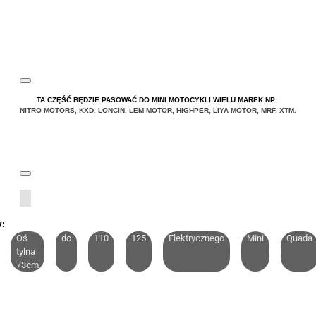
TA CZĘŚĆ BĘDZIE PASOWAĆ DO MINI MOTOCYKLI WIELU MAREK NP:
NITRO MOTORS
,
KXD
,
LONCIN
,
LEM MOTOR
,
HIGHPER
,
LIYA
MOTOR
,
MRF
,
XTM
.
y:
Oś
do
110
125
Elektrycznego
Mini
Quada
tylna
73cm