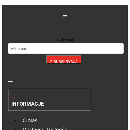
Bądź na bieżąco z nowościami i promocjami, zapisując
się do naszego newslettera
Twój email
SUBSKRYBUJ
INFORMACJE
O Nas
Dostawa i Płatność