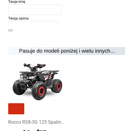
Twoje imię
Twoja opinia
Pasuje do modeli poniżej i wielu innych...
Uwaga:
HTML nie jest przetłumaczalny!
Ocena
Ocena
Zły
Dobry
KONTYNUUJ
BRAK
Rocco RS8-3G 125 Spalinowy Midi Quad - PLATIN LINE