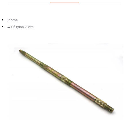
home
Oś tylna 73cm