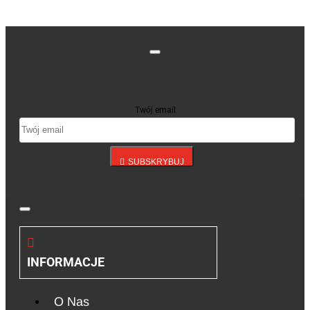
Bądź na bieżąco z nowościami i promocjami, zapisując
się do naszego newslettera
Twój email
SUBSKRYBUJ
INFORMACJE
O Nas