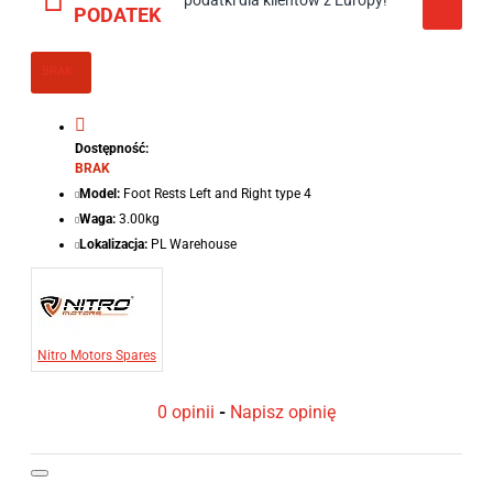
podatki dla klientów z Europy!
PODATEK
BRAK
Dostępność:
BRAK
Model:
Foot Rests Left and Right type 4
Waga:
3.00kg
Lokalizacja:
PL Warehouse
Nitro Motors Spares
0 opinii
-
Napisz opinię