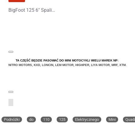
BigFoot 125 6" Spalinowy Midi Quad
TA CZĘŚĆ BĘDZIE PASOWAĆ DO MINI MOTOCYKLI WIELU MAREK NP:
NITRO MOTORS
,
KXD
,
LONCIN
,
LEM MOTOR
,
HIGHPER
,
LIYA
MOTOR
,
MRF
,
XTM
.
Podnóżki
do
110
125
Elektrycznego
Mini
Quad