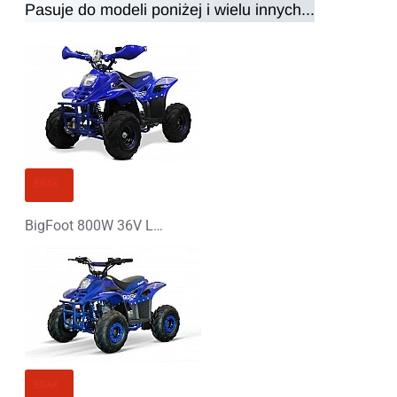
Pasuje do modeli poniżej i wielu innych...
Uwaga:
HTML nie jest przetłumaczalny!
Ocena
Ocena
Zły
Dobry
KONTYNUUJ
BRAK
BigFoot 800W 36V L Elektryczny Quad
BRAK