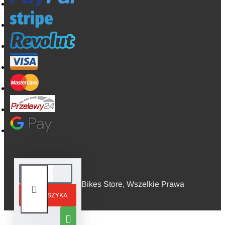
© 2026, Mini Bikes Store, Wszelkie Prawa
DO KOSZYKA
Zastrzeżone