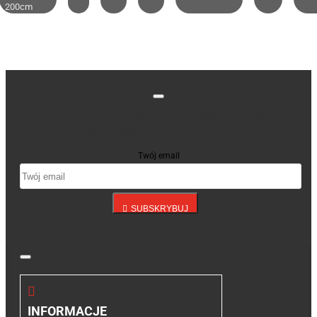
200cm
Bądź na bieżąco z nowościami i promocjami, zapisując
się do naszego newslettera
Twój email
SUBSKRYBUJ
INFORMACJE