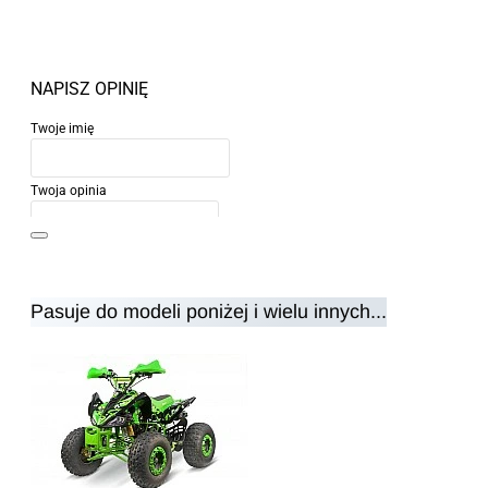
NAPISZ OPINIĘ
Twoje imię
Twoja opinia
Pasuje do modeli poniżej i wielu innych...
Uwaga:
HTML nie jest przetłumaczalny!
Ocena
Ocena
Zły
Dobry