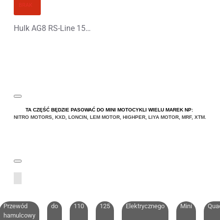
BRAK
Hulk AG8 RS-Line 150 Spalinowy Midi Quad
TA CZĘŚĆ BĘDZIE PASOWAĆ DO MINI MOTOCYKLI WIELU MAREK NP:
NITRO MOTORS
,
KXD
,
LONCIN
,
LEM MOTOR
,
HIGHPER
,
LIYA
MOTOR
,
MRF
,
XTM
.
Przewód
do
110
125
Elektrycznego
Mini
Qua
hamulcowy