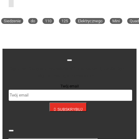
Siedzenie
do
110
125
Elektrycznego
Mini
Quad
Bądź na bieżąco z nowościami i promocjami, zapisując
się do naszego newslettera
Twój email
SUBSKRYBUJ