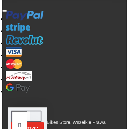
© 2026, Mini Bikes Store, Wszelkie Prawa
DO KOSZYKA