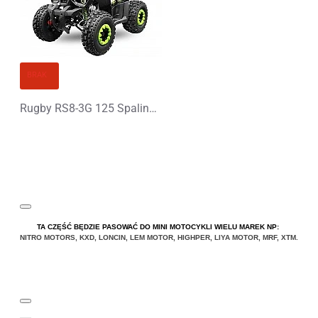
BRAK
Rugby RS8-3G 125 Spalinowy Midi Quad - PLATIN LINE
TA CZĘŚĆ BĘDZIE PASOWAĆ DO MINI MOTOCYKLI WIELU MAREK NP:
NITRO MOTORS
,
KXD
,
LONCIN
,
LEM MOTOR
,
HIGHPER
,
LIYA
MOTOR
,
MRF
,
XTM
.