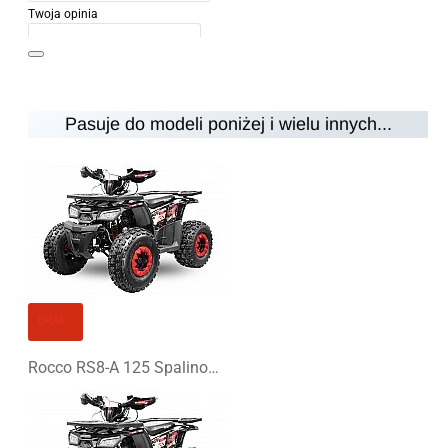
Twoja opinia
Pasuje do modeli poniżej i wielu innych...
Uwaga:
HTML nie jest przetłumaczalny!
Ocena
Ocena
Zły
Dobry
KONTYNUUJ
BRAK
Rocco RS8-A 125 Spalinowy Midi Quad - PLATIN LINE