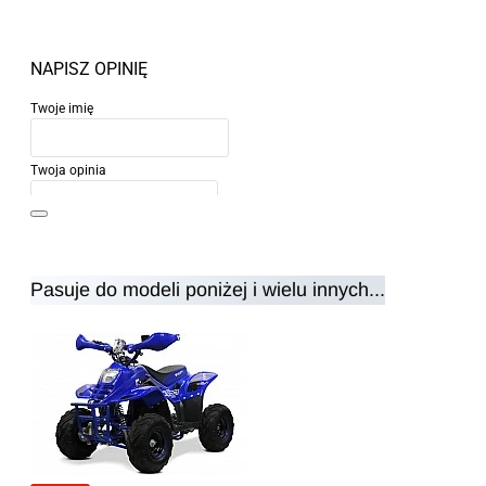
NAPISZ OPINIĘ
Twoje imię
Twoja opinia
Pasuje do modeli poniżej i wielu innych...
Uwaga:
HTML nie jest przetłumaczalny!
Ocena
Ocena
Zły
Dobry