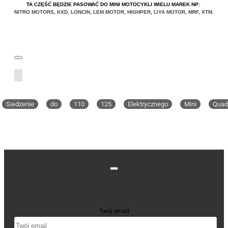
TA CZĘŚĆ BĘDZIE PASOWAĆ DO MINI MOTOCYKLI WIELU MAREK NP:
NITRO MOTORS
,
KXD
,
LONCIN
,
LEM MOTOR
,
HIGHPER
,
LIYA
MOTOR
,
MRF
,
XTM
.
Siedzenie
do
110
125
Elektrycznego
Mini
Quad
Bądź na bieżąco z nowościami i promocjami, zapisując
się do naszego newslettera
Twój email