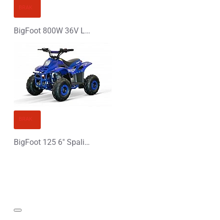
KONTYNUUJ
BRAK
BigFoot 800W 36V L Elektryczny Quad
BRAK
BigFoot 125 6" Spalinowy Midi Quad