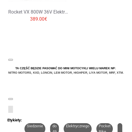
Rocket VX 800W 36V Elektryczny Pocket Bike Mini Ścigacz
389.00€
TA CZĘŚĆ BĘDZIE PASOWAĆ DO MINI MOTOCYKLI WIELU MAREK NP:
NITRO MOTORS
,
KXD
,
LONCIN
,
LEM MOTOR
,
HIGHPER
,
LIYA
MOTOR
,
MRF
,
XTM
.
Etykiety:
Siedzenie
do
Elektrycznego
Pocket
49
Bike