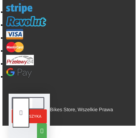
© 2026, Mini Bikes Store, Wszelkie Prawa
DO KOSZYKA
Zastrzeżone