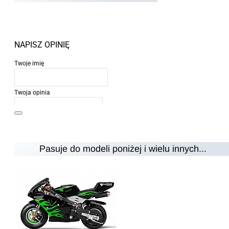
NAPISZ OPINIĘ
Twoje imię
Twoja opinia
Pasuje do modeli poniżej i wielu innych...
Uwaga:
HTML nie jest przetłumaczalny!
Ocena
Ocena
Zły
Dobry