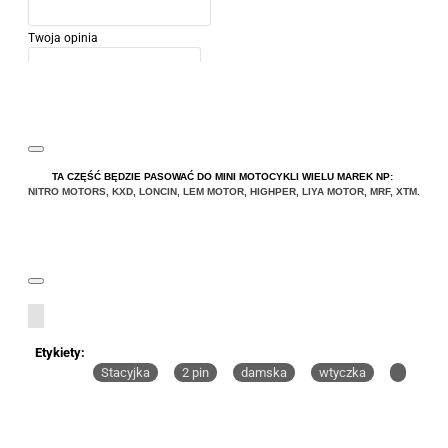
Twoja opinia
Uwaga:
HTML nie jest przetłumaczalny!
TA CZĘŚĆ BĘDZIE PASOWAĆ DO MINI MOTOCYKLI WIELU MAREK NP:
NITRO MOTORS
,
KXD
,
LONCIN
,
LEM MOTOR
,
HIGHPER
,
LIYA
MOTOR
,
MRF
,
XTM
.
Ocena
Ocena
Zły
Dobry
KONTYNUUJ
Etykiety:
Stacyjka
2 pin
damska
wtyczka