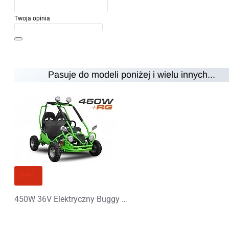
Twoja opinia
Pasuje do modeli poniżej i wielu innych...
Uwaga:
HTML nie jest przetłumaczalny!
Ocena
Ocena
Zły
Dobry
KONTYNUUJ
BRAK
450W 36V Elektryczny Buggy dla Dziecka z biegiem wstecznym