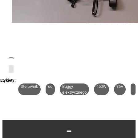
Etykiety:
Sterownik
do
Buggy
450W
36V
elektrycznego