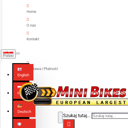
Home
O nas
Kontakt
Polski
Dostawa i Płatność
English
Polski
Deutsch
Szukaj tutaj...