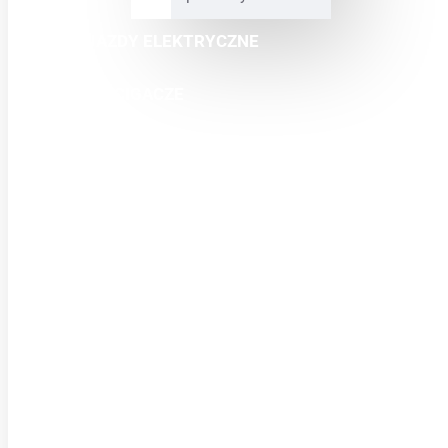
POJAZDY ELEKTRYCZNE
MINI ŚCIGACZE
CROSSY
QUADY
BUGGY
SKUTERY
ODZIEŻ
CZĘŚCI