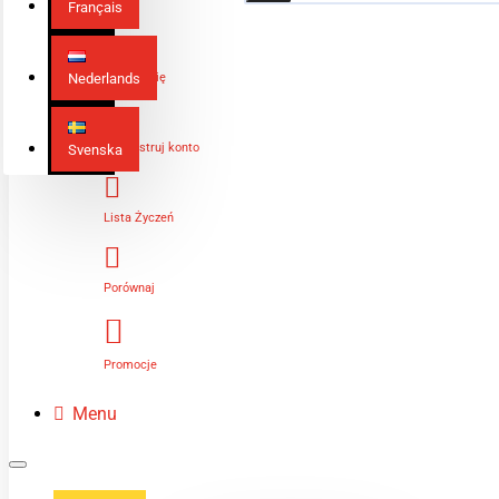
Français
Nederlands
Zaloguj Się
Zarejestruj konto
Svenska
Lista Życzeń
Porównaj
Promocje
Menu