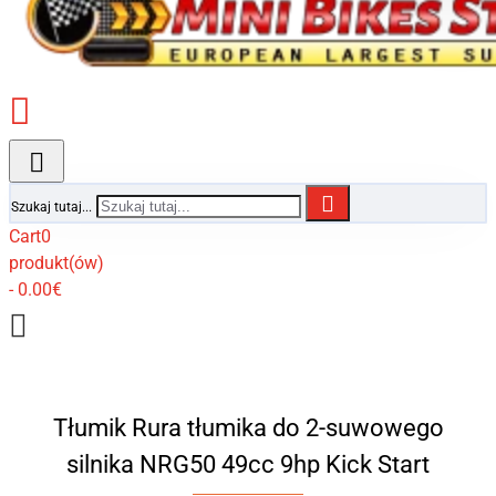
Szukaj tutaj...
Cart
0
produkt(ów)
- 0.00€
Tłumik Rura tłumika do 2-suwowego
silnika NRG50 49cc 9hp Kick Start