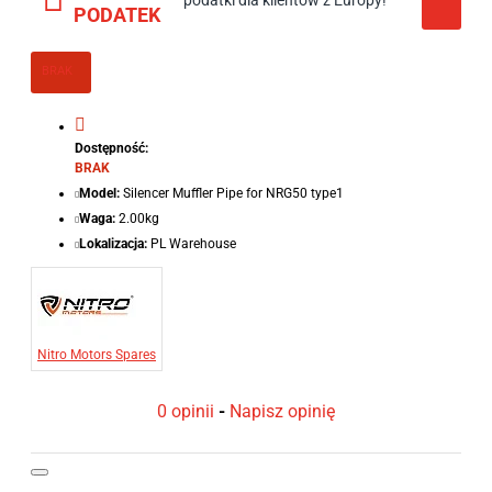
podatki dla klientów z Europy!
PODATEK
BRAK
Dostępność:
BRAK
Model:
Silencer Muffler Pipe for NRG50 type1
Waga:
2.00kg
Lokalizacja:
PL Warehouse
Nitro Motors Spares
0 opinii
-
Napisz opinię