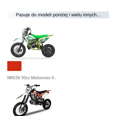
Pasuje do modeli poniżej i wielu innych...
Uwaga:
HTML nie jest przetłumaczalny!
Ocena
Ocena
Zły
Dobry
KONTYNUUJ
BRAK
NRG50 50cc Motocross 9km Replika KTM 12/10"