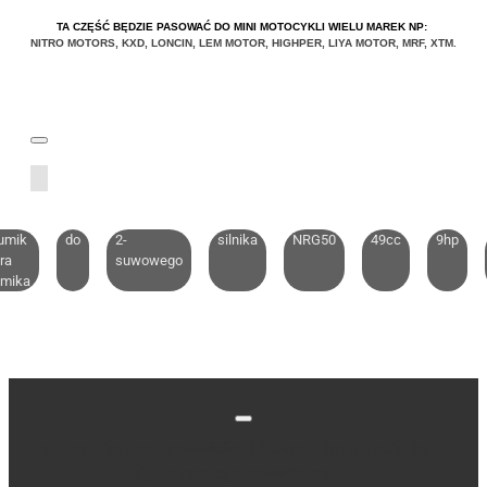
TA CZĘŚĆ BĘDZIE PASOWAĆ DO MINI MOTOCYKLI WIELU MAREK NP:
NITRO MOTORS
,
KXD
,
LONCIN
,
LEM MOTOR
,
HIGHPER
,
LIYA
MOTOR
,
MRF
,
XTM
.
umik
do
2-
silnika
NRG50
49cc
9hp
ra
suwowego
umika
Bądź na bieżąco z nowościami i promocjami, zapisując
się do naszego newslettera