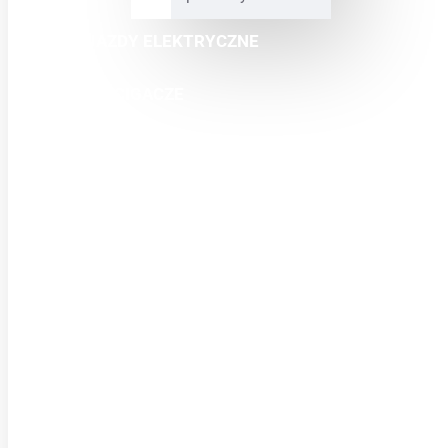
POJAZDY ELEKTRYCZNE
MINI ŚCIGACZE
CROSSY
QUADY
BUGGY
SKUTERY
ODZIEŻ
CZĘŚCI