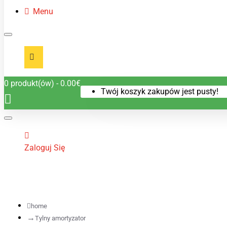
Menu
0 produkt(ów) - 0.00€
Twój koszyk zakupów jest pusty!
Zaloguj Się
home
Tylny amortyzator