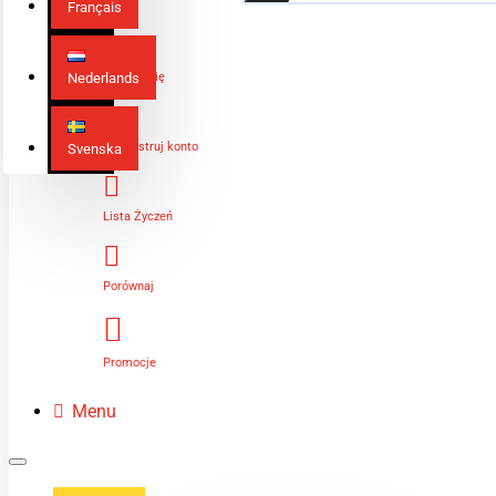
Français
Nederlands
Zaloguj Się
Zarejestruj konto
Svenska
Lista Życzeń
Porównaj
Promocje
Menu