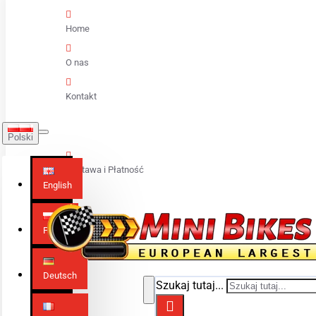
Home
O nas
Kontakt
Polski
Dostawa i Płatność
English
Polski
Deutsch
Szukaj tutaj...