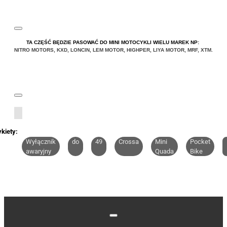
TA CZĘŚĆ BĘDZIE PASOWAĆ DO MINI MOTOCYKLI WIELU MAREK NP:
NITRO MOTORS
,
KXD
,
LONCIN
,
LEM MOTOR
,
HIGHPER
,
LIYA
MOTOR
,
MRF
,
XTM
.
ykiety:
Wyłącznik
do
49
Crossa
Mini
Pocket
awaryjny
Quada
Bike