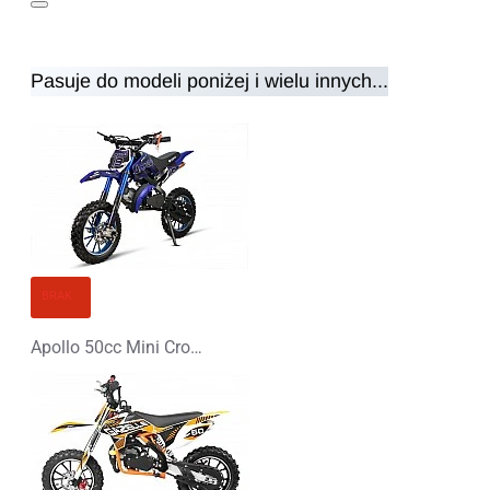
Pasuje do modeli poniżej i wielu innych...
Uwaga:
HTML nie jest przetłumaczalny!
Ocena
Ocena
Zły
Dobry
KONTYNUUJ
BRAK
Apollo 50cc Mini Cross