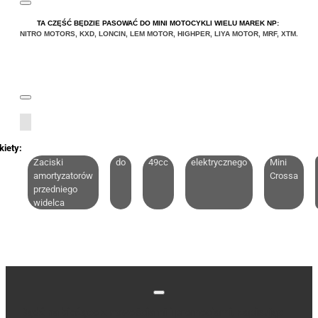
TA CZĘŚĆ BĘDZIE PASOWAĆ DO MINI MOTOCYKLI WIELU MAREK NP:
NITRO MOTORS
,
KXD
,
LONCIN
,
LEM MOTOR
,
HIGHPER
,
LIYA
MOTOR
,
MRF
,
XTM
.
kiety:
Zaciski
do
49cc
elektrycznego
Mini
amortyzatorów
Crossa
przedniego
widelca
Bądź na bieżąco z nowościami i promocjami, zapisując