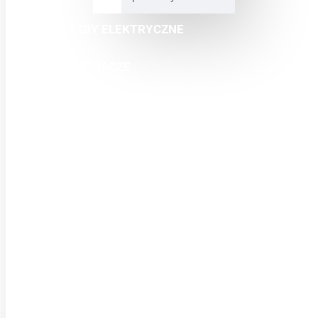
POJAZDY ELEKTRYCZNE
MINI ŚCIGACZE
CROSSY
QUADY
BUGGY
SKUTERY
ODZIEŻ
CZĘŚCI