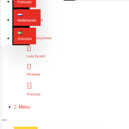
Français
Nederlands
Zaloguj Się
Zarejestruj konto
Svenska
Lista Życzeń
Porównaj
Promocje
Menu