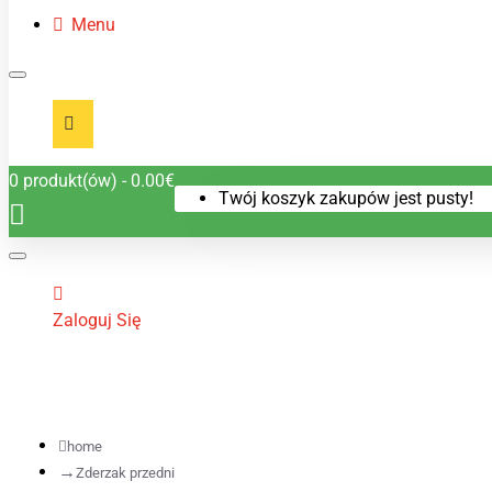
Menu
0 produkt(ów) - 0.00€
Twój koszyk zakupów jest pusty!
Zaloguj Się
home
Zderzak przedni