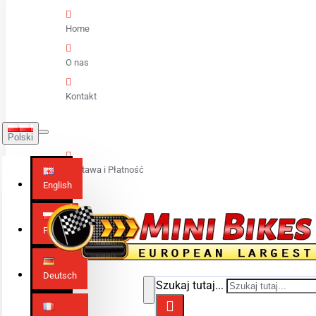
Home
O nas
Kontakt
Polski
Dostawa i Płatność
English
Polski
Deutsch
Szukaj tutaj...