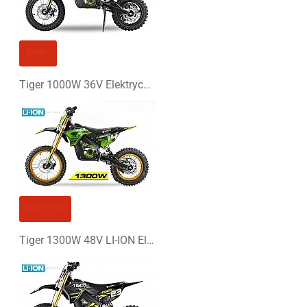
Zły
Dobry
KONTYNUUJ
BRAK
Tiger 1000W 36V Elektryczny Motocykl Górski dla Dzieci
DOSTĘPNE
Tiger 1300W 48V LI-ION Elektryczny Cross 14/12