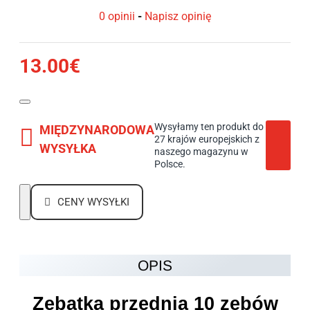
0 opinii
-
Napisz opinię
13.00€
Wysyłamy ten produkt do
MIĘDZYNARODOWA
27 krajów europejskich z
WYSYŁKA
naszego magazynu w
Polsce.
CENY WYSYŁKI
OPIS
Zębatka przednia 10 zębów