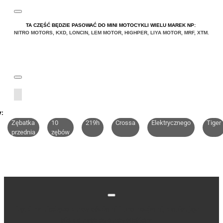
TA CZĘŚĆ BĘDZIE PASOWAĆ DO MINI MOTOCYKLI WIELU MAREK NP:
NITRO MOTORS
,
KXD
,
LONCIN
,
LEM MOTOR
,
HIGHPER
,
LIYA
MOTOR
,
MRF
,
XTM
.
y:
Zębatka
10
219h
Crossa
Elektrycznego
Tiger
przednia
zębów
Bądź na bieżąco z nowościami i promocjami, zapisując
się do naszego newslettera