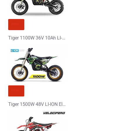
BRAK
Tiger 1100W 36V 10Ah LI-ION Elektryczny Mini Cross
BRAK
Tiger 1500W 48V LI-ION Elektryczny Cross 14/12