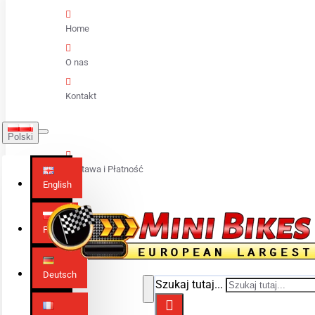
Home
O nas
Kontakt
Polski
Dostawa i Płatność
English
Polski
Deutsch
Szukaj tutaj...