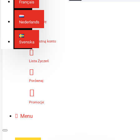
Français
Nederlands
Zaloguj Się
Zarejestruj konto
Svenska
Lista Życzeń
Porównaj
Promocje
Menu