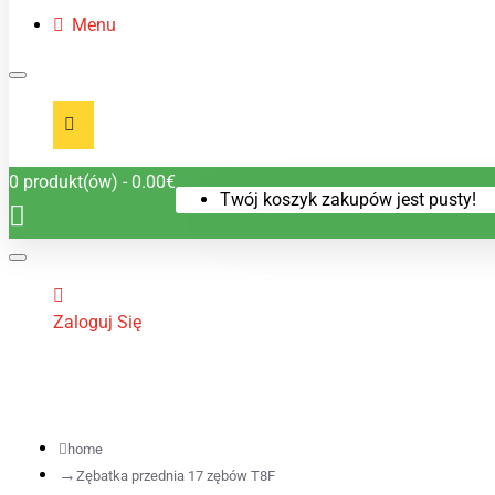
Menu
0 produkt(ów) - 0.00€
Twój koszyk zakupów jest pusty!
Zaloguj Się
home
Zębatka przednia 17 zębów T8F