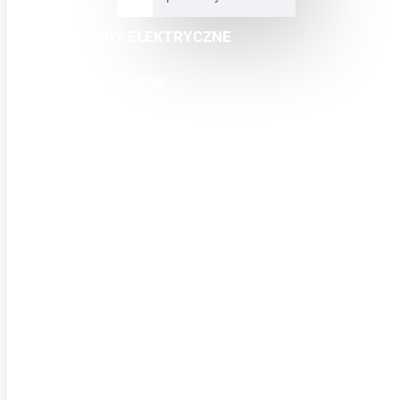
POJAZDY ELEKTRYCZNE
MINI ŚCIGACZE
CROSSY
QUADY
BUGGY
SKUTERY
ODZIEŻ
CZĘŚCI