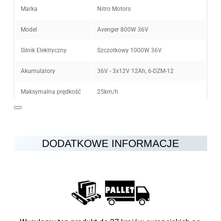
Zły
Dobry
Marka
Nitro Motors
Model
Avenger 800W 36V
KONTYNUUJ
Silnik Elektryczny
Szczotkowy 1000W 36V
Akumulatory
36V - 3x12V 12Ah, 6-DZM-12
Maksymalna prędkość
25km/h
Ogranicznik prędkości
6km/h, 15km/h, 25km/h
Zasięg na jednym
15km (40min - 2h) w zależności od
DODATKOWE INFORMACJE
ładowaniu
warunków
Czas ładowania
4-6h
Hamulce
Hamulce tarczowe z tyłu iz przodu
Koła
6"