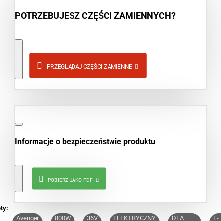
POTRZEBUJESZ CZĘŚCI ZAMIENNYCH?
PRZEGLĄDAJ CZĘŚCI ZAMIENNE
Informacje o bezpieczeństwie produktu
POBIERZ JAKO PDF
ty:
Avenger
800W
36V
ELEKTRYCZNY
DLA
E-