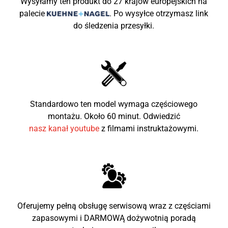
Wysyłamy ten produkt do 27 krajów europejskich na
Waga Pojazdu
56kg
palecie
.
Po wysyłce otrzymasz link
do śledzenia przesyłki.
Maksymalne obciążenie
65kg
Wymiary (mm)
1200x580x760
Wysokość siedzenia od
520mm
ziemi
Zalecany wiek dziecka
3-8
Standardowo ten model wymaga częściowego
montażu. Około 60 minut. Odwiedzić
nasz kanał youtube
z filmami instruktażowymi.
Oferujemy pełną obsługę serwisową wraz z częściami
zapasowymi i DARMOWĄ dożywotnią poradą