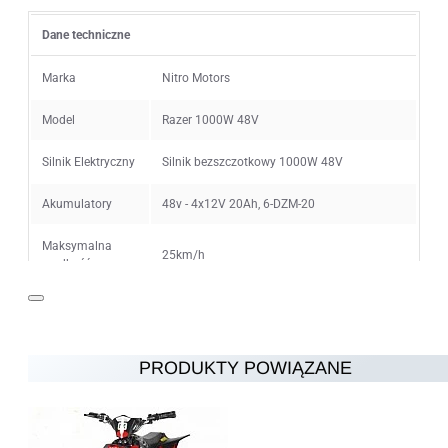
Dane techniczne
Ocena
Zły
Dobry
Marka
Nitro Motors
Model
Razer 1000W 48V
KONTYNUUJ
Silnik Elektryczny
Silnik bezszczotkowy 1000W 48V
Akumulatory
48v - 4x12V 20Ah, 6-DZM-20
Maksymalna
25km/h
prędkość
Ogranicznik
10km/h, 25km/h
prędkości
PRODUKTY POWIĄZANE
Zasięg na jednym
15km (40min - 2h) w zależności od
ładowaniu
warunków
Czas ładowania
4-6h