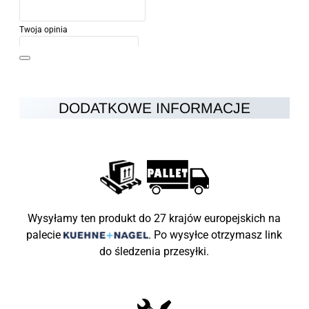
Twoja opinia
DODATKOWE INFORMACJE
Uwaga:
HTML nie jest przetłumaczalny!
Ocena
Ocena
Zły
Dobry
Wysyłamy ten produkt do 27 krajów europejskich na
palecie
.
Po wysyłce otrzymasz link
KONTYNUUJ
do śledzenia przesyłki.