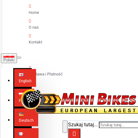
Home
O nas
Kontakt
Polski
Dostawa i Płatność
English
Polski
Deutsch
Szukaj tutaj...