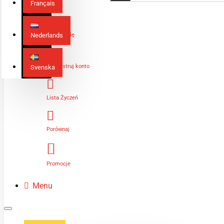
Français
Nederlands
Zaloguj Się
Zarejestruj konto
Svenska
Lista Życzeń
Porównaj
Promocje
Menu