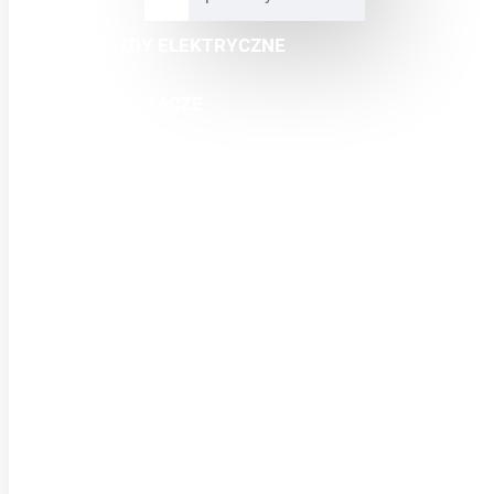
POJAZDY ELEKTRYCZNE
MINI ŚCIGACZE
CROSSY
QUADY
BUGGY
SKUTERY
ODZIEŻ
CZĘŚCI