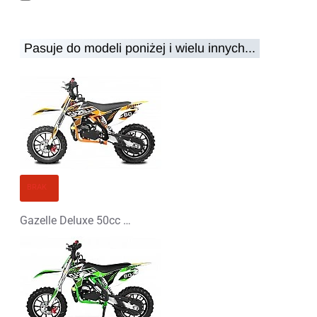
Pasuje do modeli poniżej i wielu innych...
Uwaga:
HTML nie jest przetłumaczalny!
Ocena
Ocena
Zły
Dobry
KONTYNUUJ
BRAK
Gazelle Deluxe 50cc Mini Cross