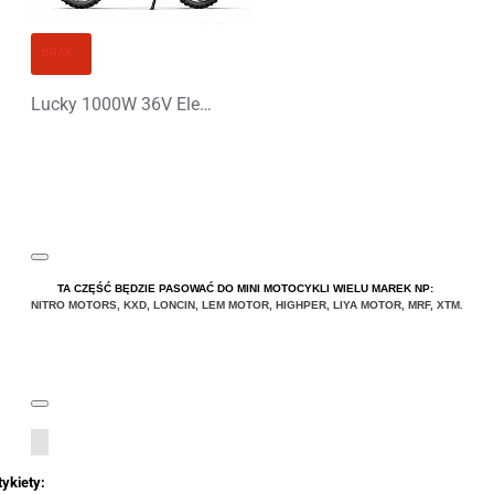
BRAK
Lucky 1000W 36V Elektryczny Mini Cross
TA CZĘŚĆ BĘDZIE PASOWAĆ DO MINI MOTOCYKLI WIELU MAREK NP:
NITRO MOTORS
,
KXD
,
LONCIN
,
LEM MOTOR
,
HIGHPER
,
LIYA
MOTOR
,
MRF
,
XTM
.
tykiety: