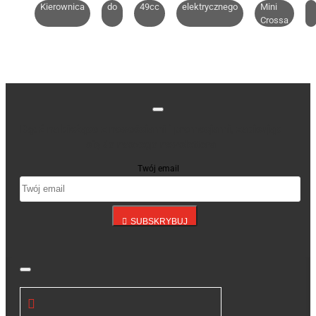
Kierownica
do
49cc
elektrycznego
Mini
Crossa
Bądź na bieżąco z nowościami i promocjami, zapisując
się do naszego newslettera
Twój email
SUBSKRYBUJ