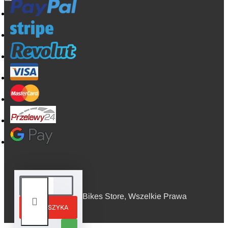
© 2026, Mini Bikes Store, Wszelkie Prawa
DO KOSZYKA
Zastrzeżone