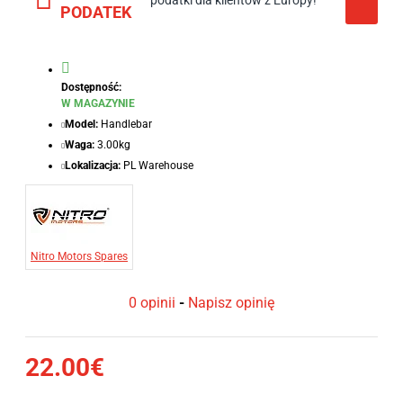
podatki dla klientów z Europy!
PODATEK
Dostępność:
W MAGAZYNIE
Model:
Handlebar
Waga:
3.00kg
Lokalizacja:
PL Warehouse
Nitro Motors Spares
0 opinii
-
Napisz opinię
22.00€