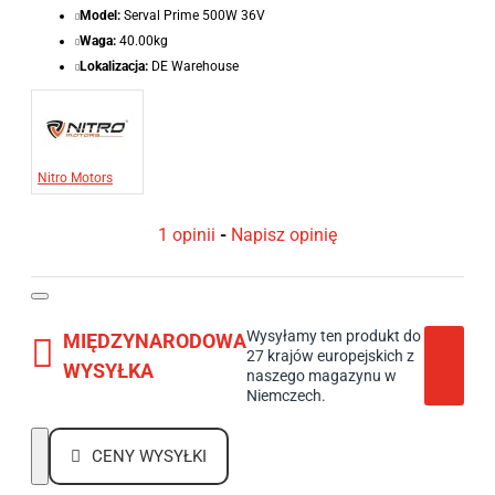
Model:
Serval Prime 500W 36V
Waga:
40.00kg
Lokalizacja:
DE Warehouse
Nitro Motors
1 opinii
-
Napisz opinię
Wysyłamy ten produkt do
MIĘDZYNARODOWA
27 krajów europejskich z
WYSYŁKA
naszego magazynu w
Niemczech.
CENY WYSYŁKI