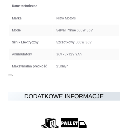
Dane techniczne
Ocena
Zły
Dobry
Marka
Nitro Motors
Model
Serval Prime 500W 36V
KONTYNUUJ
Silnik Elektryczny
Szczotkowy 500W 36V
Akumulatory
36v - 3x12V 9Ah
Maksymalna prędkość
25km/h
Ogranicznik prędkości
6km/h, 15km/h, 25km/h
Zasięg na jednym
15km (40min - 2h) w zależności od
DODATKOWE INFORMACJE
ładowaniu
warunków
Czas ładowania
4-6h
Hamulce
Hamulce tarczowe z tyłu iz przodu