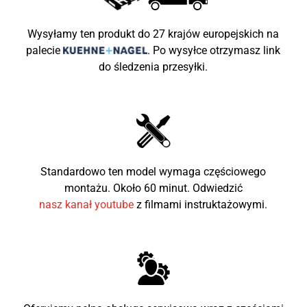
Koła
10"
Wysyłamy ten produkt do 27 krajów europejskich na
Waga Pojazdu
33kg
palecie
.
Po wysyłce otrzymasz link
do śledzenia przesyłki.
Maksymalne obciążenie
65kg
Wymiary (mm)
1240x270x790
Wysokość siedzenia od
570mm
ziemi
Zalecany wiek dziecka
5-10
Standardowo ten model wymaga częściowego
montażu. Około 60 minut. Odwiedzić
nasz kanał youtube
z filmami instruktażowymi.