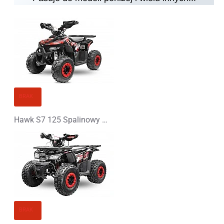
Uwaga:
HTML nie jest przetłumaczalny!
Ocena
Ocena
Zły
Dobry
KONTYNUUJ
BRAK
Hawk S7 125 Spalinowy Midi Quad - PLATIN LINE
BRAK