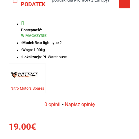
podatki dla klientów z Europy!
PODATEK
Dostępność:
W MAGAZYNIE
Model:
Rear light type 2
Waga:
1.00kg
Lokalizacja:
PL Warehouse
Nitro Motors Spares
0 opinii
-
Napisz opinię
19.00€