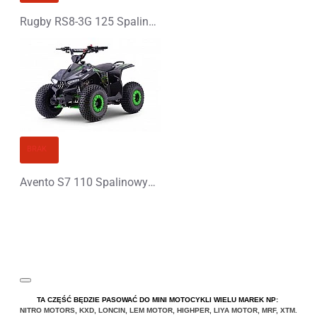
Rugby RS8-3G 125 Spalinowy Midi Quad - PLATIN LINE
BRAK
Avento S7 110 Spalinowy Midi Quad - PLATIN LINE
TA CZĘŚĆ BĘDZIE PASOWAĆ DO MINI MOTOCYKLI WIELU MAREK NP:
NITRO MOTORS
,
KXD
,
LONCIN
,
LEM MOTOR
,
HIGHPER
,
LIYA
MOTOR
,
MRF
,
XTM
.