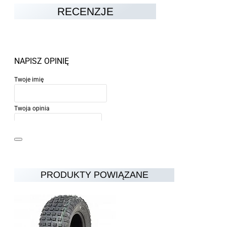
RECENZJE
NAPISZ OPINIĘ
Twoje imię
Twoja opinia
PRODUKTY POWIĄZANE
Uwaga:
HTML nie jest przetłumaczalny!
Ocena
Ocena