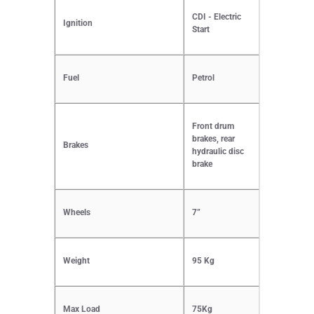
CDI - Electric
Ignition
Start
Fuel
Petrol
Front drum
brakes, rear
Brakes
hydraulic disc
brake
Wheels
7”
Weight
95 Kg
Max Load
75Kg