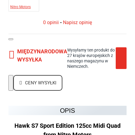
Nitro Motors
0 opinii
-
Napisz opinię
Wysyłamy ten produkt do
MIĘDZYNARODOWA
27 krajów europejskich z
WYSYŁKA
naszego magazynu w
Niemczech.
CENY WYSYŁKI
OPIS
Hawk S7 Sport Edition 125cc Midi Quad
from Nitro Motors