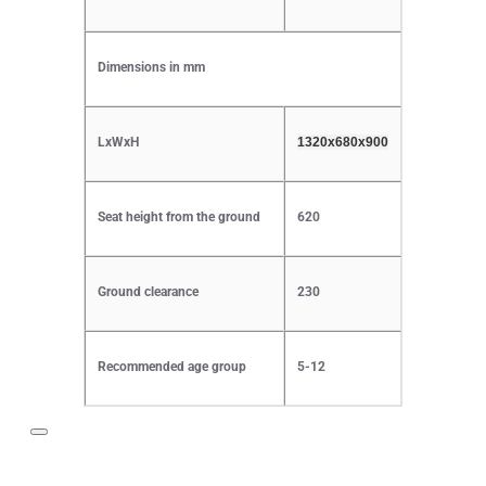
Dimensions in mm
LxWxH
1320x680x900
Seat height from the ground
620
Ground clearance
230
Recommended age group
5-12