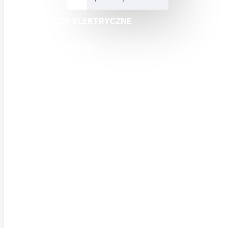
POJAZDY ELEKTRYCZNE
MINI ŚCIGACZE
CROSSY
QUADY
BUGGY
SKUTERY
ODZIEŻ
CZĘŚCI