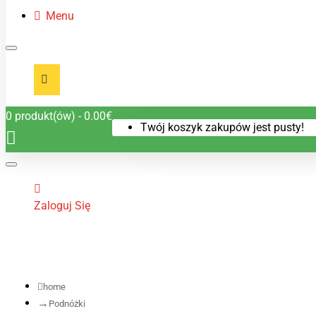
Menu
0 produkt(ów) - 0.00€
Twój koszyk zakupów jest pusty!
Zaloguj Się
home
Podnóżki