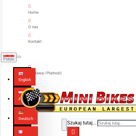
Home
O nas
Kontakt
Polski
Dostawa i Płatność
English
Polski
Deutsch
Szukaj tutaj...